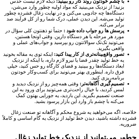
با چشم خودتون روند کار رو ببینید:
دیگه لازم نیست حدس
بزنید! از نزدیک می‌بینید که مواد اولیه چطور وارد می‌شن،
دستگاه‌ها چه جادویی می‌کنن و در نهایت زغال فشرده چطور
تولید می‌شه. این دیدن عملی، درک شما رو از کل فرآیند صد
برابر می‌کنه.
پرسش ها رو جواب داده شود :
حتماً تو ذهنتون کلی سؤال در
مورد هر مرحله یا هر دستگاه دارین. وقتی اونجا هستین،
می‌تونید تک‌تک سوالاتتون رو بپرسید و جواب‌های عملی و
واقعی بگیرید.
تصور واقع‌بینانه‌تری از کار پیدا کنید:
اینکه توی یه مقاله بخونید
یه خط تولید چقدر فضا یا نیرو لازم داره، با اینکه از نزدیک
ابعاد دستگاه‌ها رو ببینید و فضای کارگاه رو حس کنید، خیلی
فرق داره. اینطوری بهتر می‌تونید برای کسب‌وکار خودتون
برنامه‌ریزی کنید.
تصمیم‌گیری آگاهانه‌تر:
وقتی همه‌چیز رو از نزدیک دیدید و
لمس کردید، با خیال راحت‌تری می‌تونید برای ورود به این
صنعت تصمیم بگیرید. این بازدید، یه جورایی بهتون کمک
می‌کنه با چشم باز وارد این بازار پرسود بشید.
خلاصه، اگه می‌خواهید یه شروع محکم و آگاهانه تو صنعت زغال
فشرده داشته باشید، دیدن خط تولید از نزدیک یه گام اساسی و کاملاً
ضروریه.
چطور می‌توانید از نزدیک خط تولید زغال