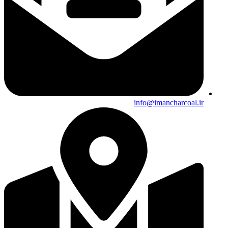
info@imancharcoal.ir